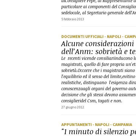
alConsigliere Pepe, al Rappresentante d
particolare ai componenti del Consiglio
sedelocale, al Segretario generale dell
5 febbraio 2013
DOCUMENTI UFFICIALI
- NAPOLI
- CAMP
Alcune considerazioni 
dell’Anm: sobrietà e te
Le recenti vicende consiliariinducono 
magistrati, quello di fare propria un'eti
sobrietà.Occorre che i magistrati siano
l'equilibrio ed il senso del limite,evit
realistiche, distinguano l'esigenza dir
conoscenzaagli organi del governo aut
decisione che gli stessi devono assumere
consiglieridel Csm, togati e non.
27 giugno 2012
APPUNTAMENTI
- NAPOLI
- CAMPANIA
"1 minuto di silenzio 