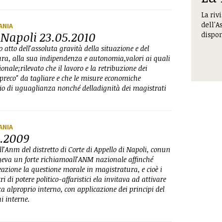
La riv
dell'A
ANIA
i Napoli 23.05.2010
dispon
o atto dell'assoluta gravità della situazione e del
ra, alla sua indipendenza e autonomia,valori ai quali
onale;rilevato che il lavoro e la retribuzione dei
preco" da tagliare e che le misure economiche
ipio di uguaglianza nonché delladignità dei magistrati
ANIA
3.2009
ll'Anm del distretto di Corte di Appello di Napoli, conun
geva un forte richiamoall'ANM nazionale affinché
eazione la questione morale in magistratura, e cioè i
 di potere politico-affaristici ela invitava ad attivare
 alproprio interno, con applicazione dei principi del
i interne.