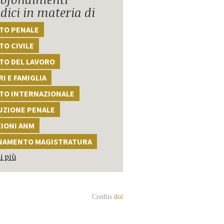
idici in materia di
TTO PENALE
TO CIVILE
TO DEL LAVORO
I E FAMIGLIA
TTO INTERNAZIONALE
UZIONE PENALE
ZIONI ANM
NAMENTO MAGISTRATURA
i più
Credits
dol