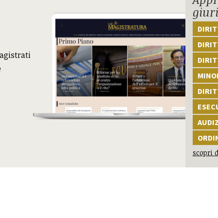
giur
DIRI
DIRIT
agistrati
DIRIT
e
MINOR
DIRI
ESEC
AUDI
ORDI
scopri d