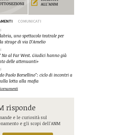
AMENTI
COMUNICATI
6
abria, uno spettacolo teatrale per
la strage di via D'Amelio
6
 No al Far West. Giudici hanno già
nto delle attenuanti»
6
o Paolo Borsellino": ciclo di incontri a
ulla lotta alla mafia
ggiornamenti
 risponde
ande e le curiosità sul
onamento e gli scopi dell'ANM