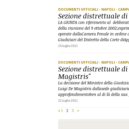
DOCUMENTI UFFICIALI
- NAPOLI
- CAMP
Sezione distrettuale d
LA GIUNTA con riferimento al deliberato
della riunione del 9 ottobre 2002;espri
operate dallaCamera Penale in ordine all
Giudiziari del Distretto della Corte diAp
25 luglio 2011
DOCUMENTI UFFICIALI
- NAPOLI
- CAMP
Sezione distrettuale d
Magistris"
La decisione del Ministro della Giustizia
Luigi De Magistris dallasede giudiziar
approfondimentoben al di là della sua 
22 luglio 2011
«
1
2
3
»