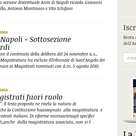
la sezione distrettuale Anm di Napoli ricorda Giovanni
illo, Antonio Montinaro e Vito Schifani
Iscr
ANIA
 Napoli - Sottosezione
Resta 
dell'A
rdi
r il contenuto della delibera del 24 novembre u.s.,
a Magistratura ha escluso ilTribunale di Sant'Angelo dei
gnare ai Magistrati nominati con d.m. 5 agosto 2010.
ANIA
gistrati fuori ruolo
. Il testo proposto ne rivela la natura di
o che la Costituzione haassegnato alla magistratura e
strati italiani. Di riforme necessariesugli specifici
ti,anche dalla magistratura associata, non vi è
La