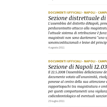
DOCUMENTI UFFICIALI
- NAPOLI
- CAMP
Sezione distrettuale d
L'assemblea del distretto diNapoli, pres
perduranteatto attacco alla magistratu
l'attuale sistema di retribuzione è funzi
magistrati non sono daritenersi "uno s
sonoincostituzionali e lesive del princ
4 agosto 2011
DOCUMENTI UFFICIALI
- NAPOLI
- CAMP
Sezione di Napoli 12.0
Il 22.5.2008 l'Assemblea dellaSezione de
documento votato all'unanimità, rivol
ponesse al centro della sua attenzione 
rapportiopachi tra magistratura e centri
per questi comportamenti una vigilanza
codicedeontologico ed eventuali sanzion
25 luglio 2011