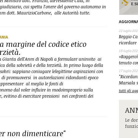
el Ministro dott. Frunzio, alPresidente Caia, in
giudiziario, cui spetta l'onere del governo autonomo in
'Anm dott. MaurizioCarbone, alle Autorità tutte.
AGGIORN
22 luglio 202
Reggio Cal
ANIA
a margine del codice etico
ricordare 
rzietà.
18 luglio 202
«Roggero?
la Giunta dell'Anm di Napoli a formulare uninvito ai
tenuto co
ca della sobrietà e della terzietà. In primo luogo della
 sobri: sappiano coniugare lelegittime aspirazioni con
17 luglio 202
"Ricordand
ino di promuoversi in autorelazioni ridondanti epoco
Marsala s
appresentare al meglio le fonti di
onomo dal voler influire in modoimproprio sulla
tutti gli a
, evitino di esercitare pressioni nei confronti dei
ANM
Le dom
funzi
per non dimenticare"