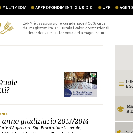
MULTIMEDIA
APPROFONDIMENTI GIURIDICI
UPP
AGEND
L'ANM è l'associazione cui aderisce il 96% circa
dei magistrati italiani. Tutela i valori costituzionali,
l'indipendenza e l'autonomia della magistratura.
 Quale
tti?
ANIA
 anno giudiziario 2013/2014
Corte d'Appello, al Sig. Procuratore Generale,