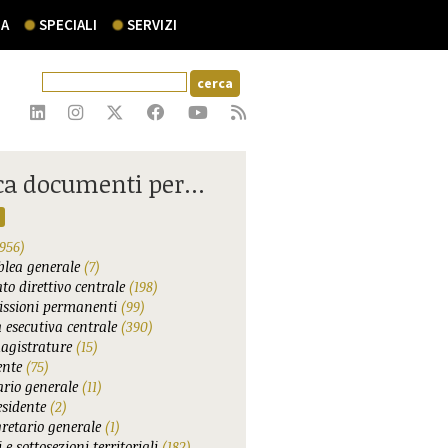
A
SPECIALI
SERVIZI
ca documenti per...
956)
lea generale
(7)
to direttivo centrale
(198)
ssioni permanenti
(99)
 esecutiva centrale
(390)
agistrature
(15)
ente
(75)
ario generale
(11)
esidente
(2)
gretario generale
(1)
 e sottosezioni territoriali
(182)