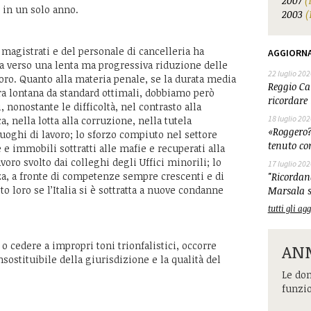
2007
(
 in un solo anno.
2003
(
 magistrati e del personale di cancelleria ha
AGGIORN
a verso una lenta ma progressiva riduzione delle
22 luglio 202
voro. Quanto alla materia penale, se la durata media
Reggio Cal
ra lontana da standard ottimali, dobbiamo però
ricordare 
, nonostante le difficoltà, nel contrasto alla
18 luglio 202
 nella lotta alla corruzione, nella tutela
«Roggero?
luoghi di lavoro; lo sforzo compiuto nel settore
tenuto co
e immobili sottratti alle mafie e recuperati alla
avoro svolto dai colleghi degli Uffici minorili; lo
17 luglio 202
za, a fronte di competenze sempre crescenti e di
"Ricordand
 loro se l’Italia si è sottratta a nuove condanne
Marsala s
tutti gli a
 cedere a impropri toni trionfalistici, occorre
ANM
nsostituibile della giurisdizione e la qualità del
Le dom
funzi