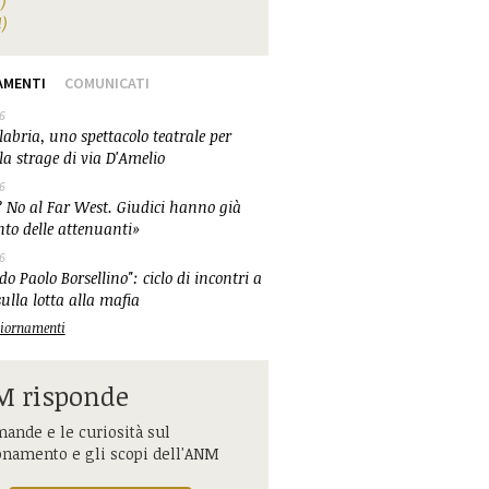
1)
1)
AMENTI
COMUNICATI
6
abria, uno spettacolo teatrale per
la strage di via D'Amelio
6
 No al Far West. Giudici hanno già
nto delle attenuanti»
6
o Paolo Borsellino": ciclo di incontri a
ulla lotta alla mafia
ggiornamenti
 risponde
ande e le curiosità sul
onamento e gli scopi dell'ANM