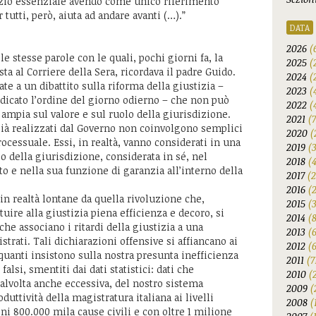
izio essenziale avendo come unico riferimento
tutti, però, aiuta ad andare avanti (…).”
DATA
2026
(
e stesse parole con le quali, pochi giorni fa, la
2025
(
sta al Corriere della Sera, ricordava il padre Guido.
2024
(
e a un dibattito sulla riforma della giustizia –
2023
(
edicato l’ordine del giorno odierno – che non può
2022
(
 ampia sul valore e sul ruolo della giurisdizione.
2021
(
 già realizzati dal Governo non coinvolgono semplici
2020
(
rocessuale. Essi, in realtà, vanno considerati in una
2019
(
so della giurisdizione, considerata in sé, nel
2018
(
ato e nella sua funzione di garanzia all’interno della
2017
(2
2016
(
in realtà lontane da quella rivoluzione che,
2015
(
tuire alla giustizia piena efficienza e decoro, si
2014
(
he associano i ritardi della giustizia a una
2013
(
strati. Tali dichiarazioni offensive si affiancano ai
2012
(6
uanti insistono sulla nostra presunta inefficienza
2011
(7
falsi, smentiti dai dati statistici: dati che
2010
(
 talvolta anche eccessiva, del nostro sistema
2009
(
oduttività della magistratura italiana ai livelli
2008
(
ni 800.000 mila cause civili e con oltre 1 milione