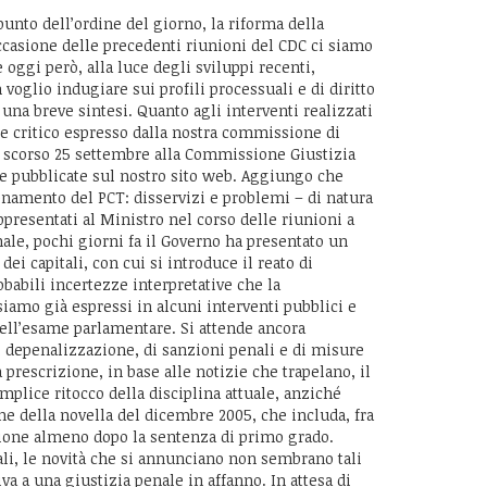
unto dell’ordine del giorno, la riforma della
ccasione delle precedenti riunioni del CDC ci siamo
oggi però, alla luce degli sviluppi recenti,
oglio indugiare sui profili processuali e di diritto
una breve sintesi. Quanto agli interventi realizzati
ere critico espresso dalla nostra commissione di
o scorso 25 settembre alla Commissione Giustizia
ate pubblicate sul nostro sito web. Aggiungo che
namento del PCT: disservizi e problemi – di natura
ppresentati al Ministro nel corso delle riunioni a
nale, pochi giorni fa il Governo ha presentato un
i capitali, con cui si introduce il reato di
obabili incertezze interpretative che la
iamo già espressi in alcuni interventi pubblici e
ell’esame parlamentare. Si attende ancora
di depenalizzazione, di sanzioni penali e di misure
 prescrizione, in base alle notizie che trapelano, il
plice ritocco della disciplina attuale, anziché
one della novella del dicembre 2005, che includa, fra
izione almeno dopo la sentenza di primo grado.
li, le novità che si annunciano non sembrano tali
a a una giustizia penale in affanno. In attesa di