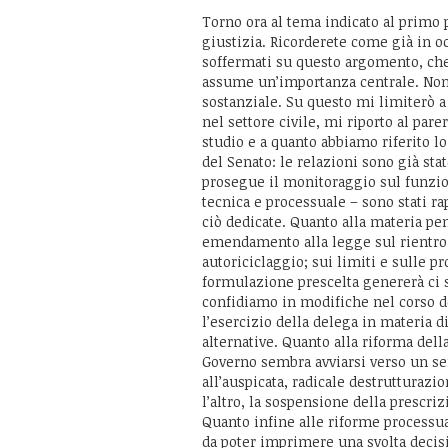
Torno ora al tema indicato al primo p
giustizia. Ricorderete come già in o
soffermati su questo argomento, che 
assume un’importanza centrale. Non v
sostanziale. Su questo mi limiterò a 
nel settore civile, mi riporto al par
studio e a quanto abbiamo riferito l
del Senato: le relazioni sono già st
prosegue il monitoraggio sul funzio
tecnica e processuale – sono stati ra
ciò dedicate. Quanto alla materia pe
emendamento alla legge sul rientro de
autoriciclaggio; sui limiti e sulle pr
formulazione prescelta genererà ci s
confidiamo in modifiche nel corso d
l’esercizio della delega in materia 
alternative. Quanto alla riforma della
Governo sembra avviarsi verso un sem
all’auspicata, radicale destrutturazi
l’altro, la sospensione della prescr
Quanto infine alle riforme processua
da poter imprimere una svolta decisiv