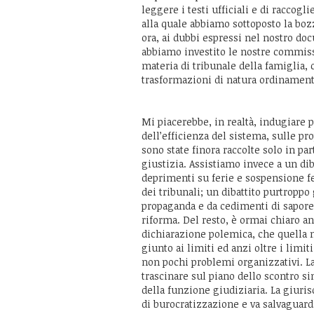
leggere i testi ufficiali e di raccogl
alla quale abbiamo sottoposto la boz
ora, ai dubbi espressi nel nostro do
abbiamo investito le nostre commiss
materia di tribunale della famiglia, 
trasformazioni di natura ordinament
Mi piacerebbe, in realtà, indugiare 
dell’efficienza del sistema, sulle p
sono state finora raccolte solo in par
giustizia. Assistiamo invece a un di
deprimenti su ferie e sospensione fe
dei tribunali; un dibattito purtropp
propaganda e da cedimenti di sapore
riforma. Del resto, è ormai chiaro an
dichiarazione polemica, che quella 
giunto ai limiti ed anzi oltre i limit
non pochi problemi organizzativi. La
trascinare sul piano dello scontro si
della funzione giudiziaria. La giuri
di burocratizzazione e va salvaguard