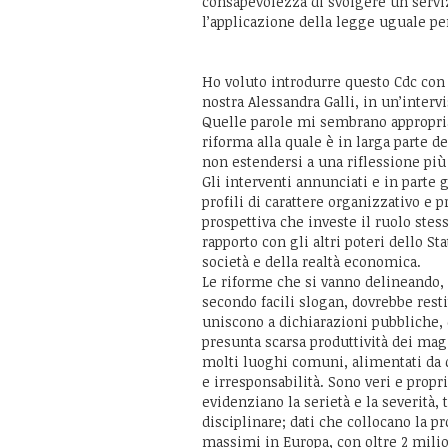
consapevolezza di svolgere un serv
l’applicazione della legge uguale per 
Ho voluto introdurre questo Cdc con l
nostra Alessandra Galli, in un’intervi
Quelle parole mi sembrano appropriat
riforma alla quale è in larga parte d
non estendersi a una riflessione più
Gli interventi annunciati e in parte
profili di carattere organizzativo e p
prospettiva che investe il ruolo stes
rapporto con gli altri poteri dello St
società e della realtà economica.
Le riforme che si vanno delineando, 
secondo facili slogan, dovrebbe resti
uniscono a dichiarazioni pubbliche, c
presunta scarsa produttività dei magi
molti luoghi comuni, alimentati da q
e irresponsabilità. Sono veri e propri 
evidenziano la serietà e la severità,
disciplinare; dati che collocano la pr
massimi in Europa, con oltre 2 milio