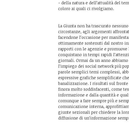
- della natura e dell’attualità del tem
coloro ai quali ci rivolgiamo.
La Giunta non ha trascurato nessuno d
circostanze, agli argomenti affrontat
facendone l’occasione per manifestar
ottimamente sostenuti dal nostro infat
rapporti con le agenzie e promuove l
conquistano in tempi rapidi l’attenz
giornali. Ormai da un anno abbiamo a
l’impiego dei social network più popo
parole semplici temi complessi, abb
espressive grafiche semplificate che
banalizzazione. I risultati sul fron
finora molto soddisfacenti, come tes
informazione e dalla quantità e qua
comunque a fare sempre più e sempre
comunicazione interna, approfittiam
giunte sezionali per chiedere la lor
diffusione di un’informazione sempre