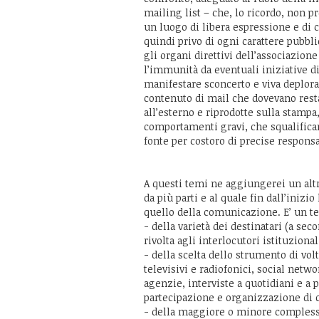
mailing list – che, lo ricordo, non p
un luogo di libera espressione e di c
quindi privo di ogni carattere pubbli
gli organi direttivi dell’associazion
l’immunità da eventuali iniziative d
manifestare sconcerto e viva deplora
contenuto di mail che dovevano resta
all’esterno e riprodotte sulla stampa,
comportamenti gravi, che squalifica
fonte per costoro di precise responsa
A questi temi ne aggiungerei un altr
da più parti e al quale fin dall’inizi
quello della comunicazione. E’ un t
- della varietà dei destinatari (a sec
rivolta agli interlocutori istituzional
- della scelta dello strumento di vo
televisivi e radiofonici, social netw
agenzie, interviste a quotidiani e a 
partecipazione e organizzazione di 
- della maggiore o minore complessi