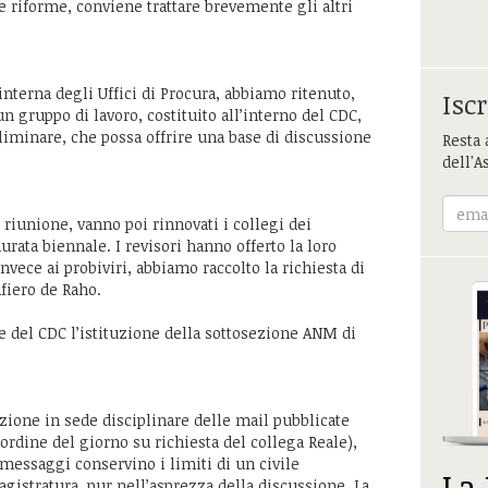
e riforme, conviene trattare brevemente gli altri
nterna degli Uffici di Procura, abbiamo ritenuto,
Iscr
un gruppo di lavoro, costituito all’interno del CDC,
eliminare, che possa offrire una base di discussione
Resta 
dell'A
riunione, vanno poi rinnovati i collegi dei
durata biennale. I revisori hanno offerto la loro
nvece ai probiviri, abbiamo raccolto la richiesta di
afiero de Raho.
ne del CDC l’istituzione della sottosezione ANM di
zione in sede disciplinare delle mail pubblicate
’ordine del giorno su richiesta del collega Reale),
messaggi conservino i limiti di un civile
La
gistratura, pur nell’asprezza della discussione. La