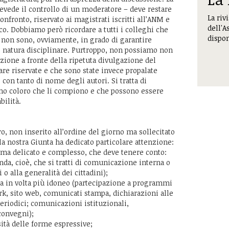
revede il controllo di un moderatore – deve restare
La riv
onfronto, riservato ai magistrati iscritti all’ANM e
dell'A
co. Dobbiamo però ricordare a tutti i colleghi che
dispon
e non sono, ovviamente, in grado di garantire
i natura disciplinare. Purtroppo, non possiamo non
zione a fronte della ripetuta divulgazione del
re riservate e che sono state invece propalate
 con tanto di nome degli autori. Si tratta di
no coloro che li compiono e che possono essere
bilità.
o, non inserito all’ordine del giorno ma sollecitato
o la nostra Giunta ha dedicato particolare attenzione:
ema delicato e complesso, che deve tenere conto:
onda, cioè, che si tratti di comunicazione interna o
i o alla generalità dei cittadini);
lta in volta più idoneo (partecipazione a programmi
ork, sito web, comunicati stampa, dichiarazioni alle
periodici; comunicazioni istituzionali,
convegni);
tà delle forme espressive;