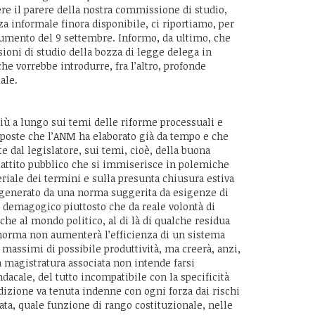
iere il parere della nostra commissione di studio,
za informale finora disponibile, ci riportiamo, per
cumento del 9 settembre. Informo, da ultimo, che
ioni di studio della bozza di legge delega in
che vorrebbe introdurre, fra l’altro, profonde
ale.
più a lungo sui temi delle riforme processuali e
roposte che l’ANM ha elaborato già da tempo e che
te dal legislatore, sui temi, cioè, della buona
battito pubblico che si immiserisce in polemiche
riale dei termini e sulla presunta chiusura estiva
o generato da una norma suggerita da esigenze di
 demagogico piuttosto che da reale volontà di
che al mondo politico, al di là di qualche residua
norma non aumenterà l’efficienza di un sistema
i massimi di possibile produttività, ma creerà, anzi,
 magistratura associata non intende farsi
ndacale, del tutto incompatibile con la specificità
sdizione va tenuta indenne con ogni forza dai rischi
ata, quale funzione di rango costituzionale, nelle