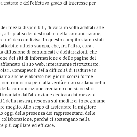
a trattato e dell’effettivo grado di interesse per
ei mezzi disponibili, di volta in volta adattati alle
i, alla platea dei destinatari della comunicazione,
e un’idea condivisa. In questo compito siamo stati
icabile ufficio stampa, che, fra l’altro, cura i
a diffusione di comunicati e dichiarazioni, che
ione dei siti di informazione e delle pagine dei
ffiancato al sito web, interamente ristrutturato,
lari. Consapevoli della difficoltà di tradurre in
iamo anche elaborato nei giorni scorsi forme
 non rinuncino però alla verità e non scadano nella
te della comunicazione crediamo che siano stati
timoniato dall’attenzione dedicata dai mezzi di
lità della nostra presenza sui media; ci impegniamo
 meglio. Allo scopo di assicurare la migliore
o oggi della presenza dei rappresentanti delle
o collaborazione, perché ci sostengano nella
 più capillare ed efficace.