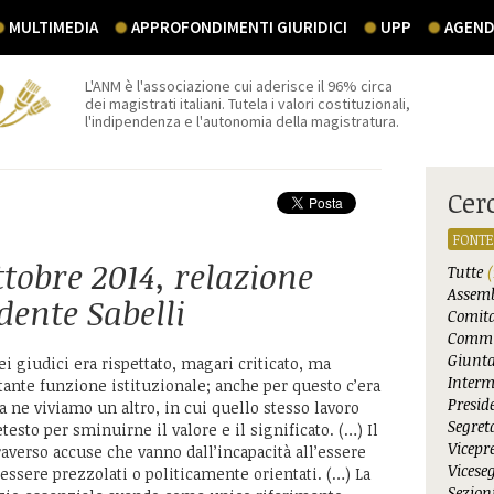
MULTIMEDIA
APPROFONDIMENTI GIURIDICI
UPP
AGEND
L'ANM è l'associazione cui aderisce il 96% circa
dei magistrati italiani. Tutela i valori costituzionali,
l'indipendenza e l'autonomia della magistratura.
Cer
FONTE
tobre 2014, relazione
Tutte
(
Assemb
dente Sabelli
Comita
Commi
Giunta
ei giudici era rispettato, magari criticato, ma
Interm
tante funzione istituzionale; anche per questo c’era
Presid
a ne viviamo un altro, in cui quello stesso lavoro
Segret
esto per sminuirne il valore e il significato. (…) Il
Vicepr
traverso accuse che vanno dall’incapacità all’essere
Vicese
essere prezzolati o politicamente orientati. (…) La
Sezioni