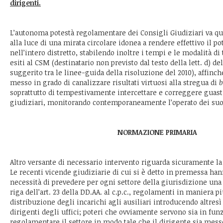
dirigenti.
L’autonoma potestà regolamentare dei Consigli Giudiziari va qu
alla luce di una mirata circolare idonea a rendere effettivo il po
nell’intero distretto, stabilendo inoltre i tempi e le modalità d
esiti al CSM (destinatario non previsto dal testo della lett. d) dell
suggerito tra le linee-guida della risoluzione del 2010), affinch
messo in grado di canalizzare risultati virtuosi alla stregua di
b
soprattutto di tempestivamente intercettare e correggere guasti
giudiziari, monitorando contemporaneamente l’operato dei suoi
NORMAZIONE PRIMARIA
Altro versante di necessario intervento riguarda sicuramente l
Le recenti vicende giudiziarie di cui si è detto in premessa han
necessità di prevedere per ogni settore della giurisdizione una
riga dell’art. 23 della DD.AA. al c.p.c., regolamenti in maniera p
distribuzione degli incarichi agli ausiliari introducendo altresì 
dirigenti degli uffici; poteri che ovviamente servono sia in funz
regolamentare il settore in modo tale che il dirigente sia mess