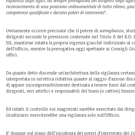
vigilanza sugli uffici, da sempre prerogativa dei dirigenti degli uffici
riconoscimento di una posizione ordinamentale di tutto rilievo, gi
competenze qualificate e decisivi poteri di intervento”.
Ovviamente occorre precisare che il potere di
sorveglianza,
stor
dirigenti secondo le previsioni contenute nel Titolo II del R.D. 
511, mantiene intatta la propria vigenza giacché indirizzato al c
dell’ufficio, mentre la prerogativa oggi spettante ai Consigli Gi
uffici.
Da quanto detto discende un’architettura della vigilanza certa
interpretata in un’ottica riduttiva quanto al raggio d’azione disce
d) appare incomprensibilmente destinata a tenere fuori dal cont
dirigenti, veri artefici e responsabili del buon (o cattivo) funzi
Ed infatti il controllo sui magistrati sarebbe esercitato dai diri
Giudiziario eserciterebbe una vigilanza solo sull’Ufficio.
E’ dunque sul piano dell’incidenza dei poteri d’intervento dei Co