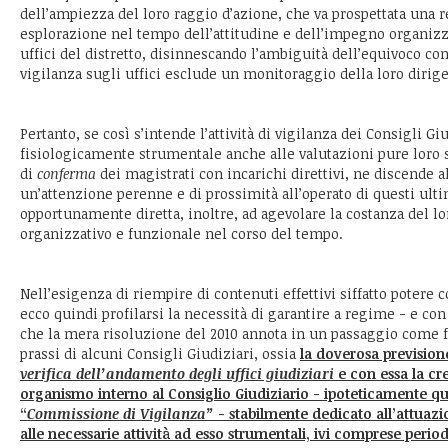
dell’ampiezza del loro raggio d’azione, che va prospettata una re
esplorazione nel tempo dell’attitudine e dell’impegno organizza
uffici del distretto, disinnescando l’ambiguità dell’equivoco co
vigilanza sugli uffici esclude un monitoraggio della loro dirig
Pertanto, se così s’intende l’attività di vigilanza dei Consigli Giu
fisiologicamente strumentale anche alle valutazioni pure loro 
di
conferma
dei magistrati con incarichi direttivi, ne discende al
un’attenzione perenne e di prossimità all’operato di questi ult
opportunamente diretta, inoltre, ad agevolare la costanza del 
organizzativo e funzionale nel corso del tempo.
Nell’esigenza di riempire di contenuti effettivi siffatto potere 
ecco quindi profilarsi la necessità di garantire a regime - e con
che la mera risoluzione del 2010 annota in un passaggio come f
prassi di alcuni Consigli Giudiziari, ossia
la doverosa prevision
verifica dell’andamento degli uffici giudiziari
e con essa la cr
organismo interno al Consiglio Giudiziario - ipoteticamente qu
“
Commissione di Vigilanza”
- stabilmente dedicato all’attuaz
alle necessarie attività ad esso strumentali, ivi comprese perio