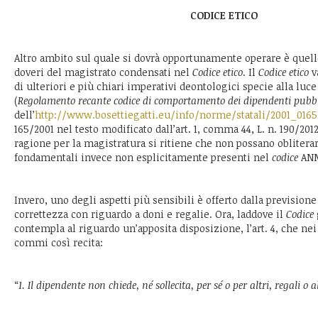
CODICE ETICO
Altro ambito sul quale si dovrà opportunamente operare è quello
doveri del magistrato condensati nel
Codice etico
. Il
Codice etico
v
di ulteriori e più chiari imperativi deontologici specie alla luce
(
Regolamento recante codice di comportamento dei dipendenti pubbl
dell’
http://www.bosettiegatti.eu/info/norme/statali/2001_0165
165/2001 nel testo modificato dall’art. 1, comma 44, L. n. 190/201
ragione per la magistratura si ritiene che non possano obliterar
fondamentali invece non esplicitamente presenti nel
codice
ANM
Invero, uno degli aspetti più sensibili è offerto dalla previsione
correttezza con riguardo a doni e regalie. Ora, laddove il
Codice
contempla al riguardo un’apposita disposizione, l’art. 4, che ne
commi così recita:
“
1. Il dipendente non chiede, né sollecita, per sé o per altri, regali o al