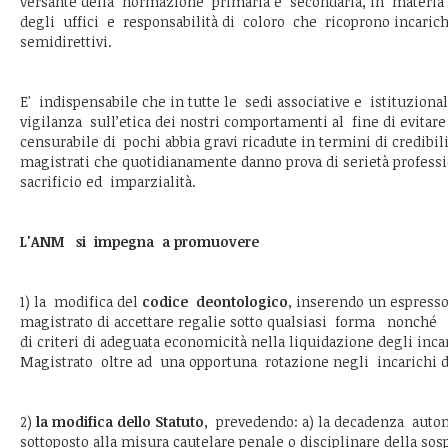
versante della normazione primaria e secondaria, in materia
degli uffici e responsabilità di coloro che ricoprono incarich
semidirettivi.
E' indispensabile che in tutte le sedi associative e istituzionali 
vigilanza sull’etica dei nostri comportamenti al fine di evitare
censurabile di pochi abbia gravi ricadute in termini di credibili
magistrati che quotidianamente danno prova di serietà professio
sacrificio ed imparzialità.
L'ANM si impegna a promuovere
1) la modifica del
codice deontologico
, inserendo un espress
magistrato di accettare regalie sotto qualsiasi forma nonché 
di criteri di adeguata economicità nella liquidazione degli inca
Magistrato oltre ad una opportuna rotazione negli incarichi 
2)
la modifica dello Statuto
, prevedendo: a) la decadenza autom
sottoposto alla misura cautelare penale o disciplinare della so