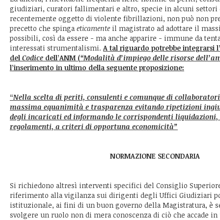
giudiziari, curatori fallimentari e altro, specie in alcuni settor
recentemente oggetto di violente fibrillazioni, non può non p
precetto che spinga
eticamente
il magistrato ad adottare il mas
possibili, così da essere - ma anche apparire - immune da tent
interessati strumentalismi.
A tal riguardo potrebbe integrarsi l’
del
Codice
dell’ANM (
“Modalità d’impiego delle risorse dell’
l’inserimento in ultimo della seguente proposizione:
“
Nella scelta di periti, consulenti e comunque di collaboratori
massima equanimità e trasparenza evitando ripetizioni ingiu
degli incaricati ed informando le corrispondenti liquidazioni, n
regolamenti, a criteri di opportuna economicità”
NORMAZIONE SECONDARIA
Si richiedono altresì interventi specifici del Consiglio Superio
riferimento alla vigilanza sui dirigenti degli Uffici Giudiziari p
istituzionale, ai fini di un buon governo della Magistratura, è
svolgere un ruolo non di mera conoscenza di ciò che accade in 