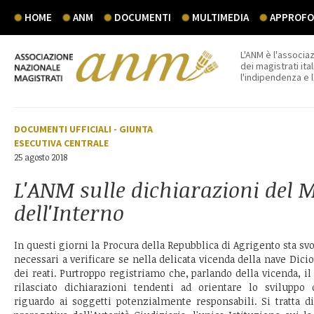
HOME
ANM
DOCUMENTI
MULTIMEDIA
APPROFON
L'ANM è l'associaz
dei magistrati ital
l'indipendenza e 
DOCUMENTI UFFICIALI
-
GIUNTA
ESECUTIVA CENTRALE
25 agosto 2018
L'ANM sulle dichiarazioni del 
dell'Interno
In questi giorni la Procura della Repubblica di Agrigento sta s
necessari a verificare se nella delicata vicenda della nave Dici
dei reati. Purtroppo registriamo che, parlando della vicenda, il
rilasciato dichiarazioni tendenti ad orientare lo sviluppo
riguardo ai soggetti potenzialmente responsabili. Si tratta d