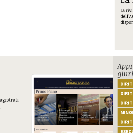
La riv
dell'A
dispon
Appr
giur
DIRI
DIRIT
agistrati
DIRIT
e
MINOR
DIRI
ESEC