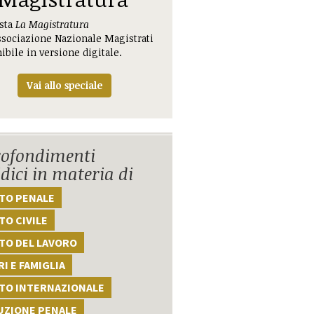
ista
La Magistratura
ssociazione Nazionale Magistrati
ibile in versione digitale.
Vai allo speciale
ofondimenti
idici in materia di
TTO PENALE
TO CIVILE
TO DEL LAVORO
I E FAMIGLIA
TTO INTERNAZIONALE
UZIONE PENALE