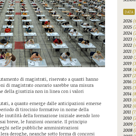
DATA
2026
(
2025
(
2024
(
2023
(
2022
(
2021
(
2020
(
2019
(
2018
(
2017
(2
lutamento di magistrati, riservato a quanti hanno
2016
(
oni di magistrato onorario sarebbe una misura
2015
(
 della giustizia non in linea con i valori
2014
(
2013
(
utati, a quanto emerge dalle anticipazioni emerse
2012
(6
periodo di tirocinio formativo in nome della
2011
(7
le inutilità della formazione iniziale avendo loro
2010
(
ai breve, le funzioni onorarie. Il principio
2009
(
pieghi nelle pubbliche amministrazioni
2008
(
lera deroghe, neanche sotto forma di concorsi