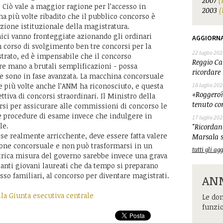
2007
(
. Ciò vale a maggior ragione per l’accesso in
2003
(
a più volte ribadito che il pubblico concorso è
azione istituzionale della magistratura.
ici vanno fronteggiate azionando gli ordinari
AGGIORN
 corso di svolgimento ben tre concorsi per la
22 luglio 202
strato, ed è impensabile che il concorso
Reggio Cal
re mano a brutali semplificazioni - possa
ricordare 
he sono in fase avanzata. La macchina concorsuale
 più volte anche l’ANM ha riconosciuto, e questa
18 luglio 202
«Roggero?
ttiva di concorsi straordinari. Il Ministro della
tenuto co
rsi per assicurare alle commissioni di concorso le
le procedure di esame invece che indulgere in
17 luglio 202
ale.
"Ricordand
 se realmente arricchente, deve essere fatta valere
Marsala s
ione concorsuale e non può trasformarsi in un
tutti gli a
ntrica misura del governo sarebbe invece una grava
tanti giovani laureati che da tempo si preparano
sso familiari, al concorso per diventare magistrati.
ANM
la Giunta esecutiva centrale
Le dom
funzi