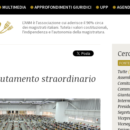
MULTIMEDIA
APPROFONDIMENTI GIURIDICI
UPP
AGEND
L'ANM è l'associazione cui aderisce il 96% circa
dei magistrati italiani. Tutela i valori costituzionali,
l'indipendenza e l'autonomia della magistratura.
Cer
FONTE
Tutte
(
clutamento straordinario
Assemb
Comita
Commi
Giunta
Interm
Presid
Segret
Vicepr
Vicese
Sezioni