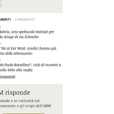
1)
1)
AMENTI
COMUNICATI
6
abria, uno spettacolo teatrale per
la strage di via D'Amelio
6
 No al Far West. Giudici hanno già
nto delle attenuanti»
6
o Paolo Borsellino": ciclo di incontri a
ulla lotta alla mafia
ggiornamenti
 risponde
ande e le curiosità sul
onamento e gli scopi dell'ANM