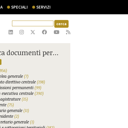
A
SPECIALI
SERVIZI
ca documenti per...
956)
lea generale
(7)
to direttivo centrale
(198)
ssioni permanenti
(99)
 esecutiva centrale
(390)
agistrature
(15)
ente
(75)
ario generale
(11)
esidente
(2)
gretario generale
(1)
 e sottosezioni territoriali
(182)