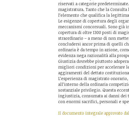
riservati a categorie predeterminate
magistratura. Tanto che la Consulta h
l’elemento che qualifica la legittim
Le esigenze di copertura degli organ
meccanismi concorsuali. Sono già in
copertura di oltre 1300 posti di magi
straordinario – a meno di non mette
concludersi ancor prima di quelli c
ordinaria è da tempo in azione, come
evidenza nega razionalità alla prospe
Giustizia dovrebbe piuttosto adopera
migliori condizioni per accelerare 
aggiramenti del dettato costituzion
L’esperienza di magistrato onorario,
all’interno della ordinaria competiz
sostanziale privilegio. Questa ecce
ingiustizia, consumata ai danni dei 
con enormi sacrifici, personali e spe
Il documento integrale approvato dal