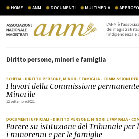
HOME
ANM
DOCUMENTI
MULTIMEDIA
APPROFON
L'ANM è l'associaz
dei magistrati ital
l'indipendenza e 
Diritto persone, minori e famiglia
SCHEDA
- DIRITTO PERSONE, MINORI E FAMIGLIA
- COMMISSIONI PE
I lavori della Commissione permanente
Minorile
12 settembre 2021
DOCUMENTI UFFICIALI
- DIRITTO PERSONE, MINORI E FAMIGLIA
- CO
Parere su istituzione del Tribunale per 
i minorenni e per le famiglie