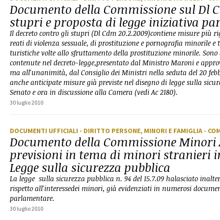
Documento della Commissione sul Dl C
stupri e proposta di legge iniziativa p
Il decreto contro gli stupri (Dl Cdm 20.2.2009)contiene misure più ri
reati di violenza sessuale, di prostituzione e pornografia minorile e t
turistiche volte allo sfruttamento della prostituzione minorile. Sono
contenute nel decreto-legge,presentato dal Ministro Maroni e appro
ma all'unanimità, dal Consiglio dei Ministri nella seduta del 20 fe
anche anticipate misure già previste nel disegno di legge sulla sicu
Senato e ora in discussione alla Camera (vedi Ac 2180).
30 luglio 2010
DOCUMENTI UFFICIALI
- DIRITTO PERSONE, MINORI E FAMIGLIA
- CO
Documento della Commissione Minori 
previsioni in tema di minori stranieri i
Legge sulla sicurezza pubblica
La legge sulla sicurezza pubblica n. 94 del 15.7.09 halasciato inalterat
rispetto all'interessedei minori, già evidenziati in numerosi documen
parlamentare.
30 luglio 2010