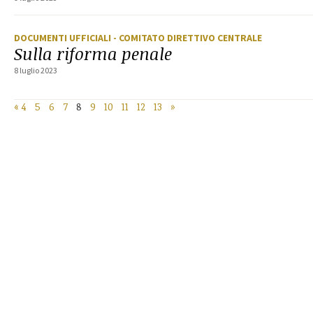
DOCUMENTI UFFICIALI
- COMITATO DIRETTIVO CENTRALE
Sulla riforma penale
8 luglio 2023
«
4
5
6
7
8
9
10
11
12
13
»