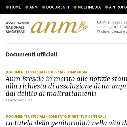
HOME
ANM
DOCUMENTI
MULTIMEDIA
APPROFON
L'ANM è l'associaz
dei magistrati ital
l'indipendenza e 
Documenti ufficiali
DOCUMENTI UFFICIALI
- BRESCIA
- LOMBARDIA
Anm Brescia in merito alle notizie stam
alla richiesta di assoluzione di un imp
dal delitto di maltrattamenti
13 settembre 2023
DOCUMENTI UFFICIALI
- COMITATO DIRETTIVO CENTRALE
La tutela della genitorialità nella vita 