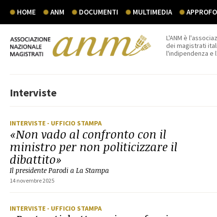
HOME
ANM
DOCUMENTI
MULTIMEDIA
APPROFON
L'ANM è l'associaz
dei magistrati ital
l'indipendenza e 
Interviste
INTERVISTE
- UFFICIO STAMPA
«Non vado al confronto con il
ministro per non politicizzare il
dibattito»
Il presidente Parodi a La Stampa
14 novembre 2025
INTERVISTE
- UFFICIO STAMPA