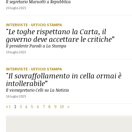
Il segretario Maruotti a Repubblica
20 luglio 2025
INTERVISTE
- UFFICIO STAMPA
"Le toghe rispettano la Carta, il
governo deve accettare le critiche”
Il presidente Parodi a La Stampa
19 luglio 2025
INTERVISTE
- UFFICIO STAMPA
"Il sovraffollamento in cella ormai è
intollerabile”
Il vicesegretario Celli su La Notizia
16 luglio 2025
«
1
2
3
4
5
6
7
8
9
10
»