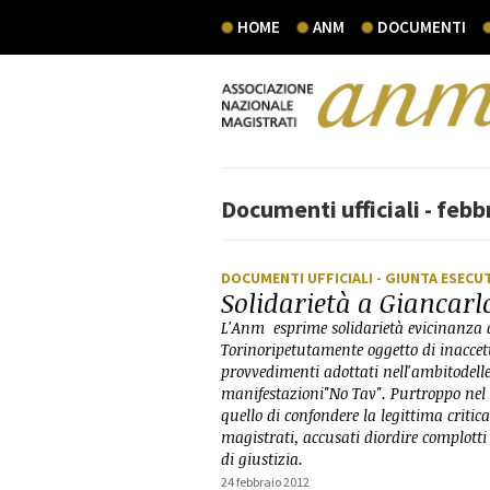
HOME
ANM
DOCUMENTI
Documenti ufficiali - febb
DOCUMENTI UFFICIALI
- GIUNTA ESECU
Solidarietà a Giancarlo
L'Anm esprime solidarietà evicinanza a 
Torinoripetutamente oggetto di inaccett
provvedimenti adottati nell'ambitodell
manifestazioni"No Tav". Purtroppo nel 
quello di confondere la legittima critic
magistrati, accusati diordire complotti e
di giustizia.
24 febbraio 2012