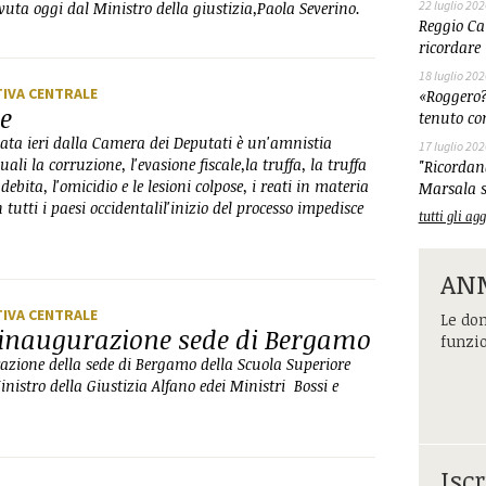
22 luglio 202
uta oggi dal Ministro della giustizia,Paola Severino.
Reggio Cal
ricordare 
18 luglio 202
TIVA CENTRALE
«Roggero?
ve
tenuto co
vata ieri dalla Camera dei Deputati è un'amnistia
17 luglio 202
i la corruzione, l'evasione fiscale,la truffa, la truffa
"Ricordand
ebita, l'omicidio e le lesioni colpose, i reati in materia
Marsala s
 tutti i paesi occidentalil'inizio del processo impedisce
tutti gli a
ANM
TIVA CENTRALE
Le dom
 inaugurazione sede di Bergamo
funzi
urazione della sede di Bergamo della Scuola Superiore
nistro della Giustizia Alfano edei Ministri Bossi e
Iscr