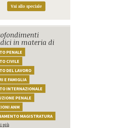
Vai allo speciale
ofondimenti
idici in materia di
TTO PENALE
TO CIVILE
TO DEL LAVORO
I E FAMIGLIA
TTO INTERNAZIONALE
UZIONE PENALE
ZIONI ANM
NAMENTO MAGISTRATURA
i più