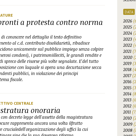
DATA
RATURE
ronti a protesta contro norma
2026
(
2025
(
2024
(
i conoscere nel dettaglio il testo definitivo
2023
(
ento al c.d. contributo disolidarietà, ribadisce
2022
(
incidono unicamente sul pubblico impiego senza colpire
2021
(
merosi condoni), i patrimoniilleciti, le grandi rendite e
2020
(
 di spreco delle risorse più volte segnalate. E'del tutto
2019
(
sposizione con laquale si opera una decurtazione secca
2018
(
denti pubblici, in violazione dei principi
2017
(2
tema fiscale.
2016
(
2015
(
2014
(
2013
(
ETTIVO CENTRALE
2012
(6
istratura onoraria
2011
(7
on decreto legge dell'assetto della magistratura
2010
(
ocure rappresenta ancora una volta ilfrutto
2009
(
e crucialedell'organizzazione degli uffici la cui
2008
(
inare sine die la sua doverosa riforma.