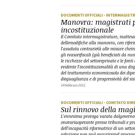
DOCUMENTI UFFICIALI
- INTERMAGIST
Manovra: magistrati p
incostituzionale
Il Comitato intermagistrature, inattesa d
dellemodifiche alla manovra, con riferim
l'assoluta contrarietà alle misure che
gli evasorifiscali (già beneficiati da nu
le ricchezze del settoreprivato e le fonti
evidente l'incostituzionalità di una di
del trattamento economicosolo dei dipen
dieguaglianza e di progressività del sis
24 febbraio 2012
DOCUMENTI UFFICIALI
- COMITATO DIR
Sul rinnovo della mag
L'ennesima proroga varata dalgoverno c
onorariaoperante presso tribunali e pr
dell'incapacità riformatrice di un settor
soluzione non può esaurirsinel procrast