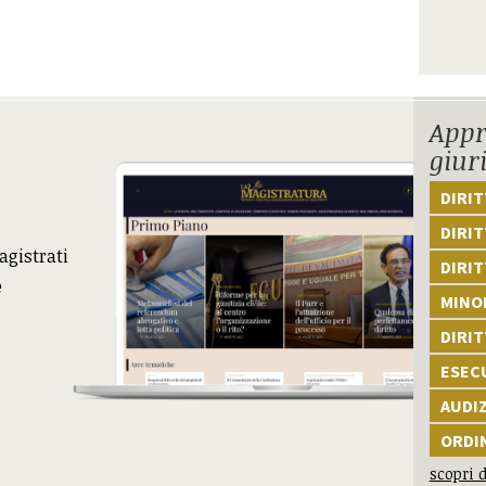
Appr
giur
DIRI
DIRIT
agistrati
DIRIT
e
MINOR
DIRI
ESEC
AUDI
ORDI
scopri d