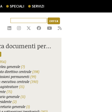
A
SPECIALI
SERVIZI
ca documenti per...
956)
lea generale
(7)
to direttivo centrale
(198)
ssioni permanenti
(99)
 esecutiva centrale
(390)
agistrature
(15)
ente
(75)
ario generale
(11)
esidente
(2)
gretario generale
(1)
 e sottosezioni territoriali
(182)