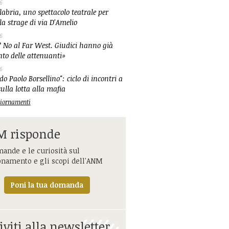
6
abria, uno spettacolo teatrale per
la strage di via D'Amelio
6
 No al Far West. Giudici hanno già
nto delle attenuanti»
6
o Paolo Borsellino": ciclo di incontri a
ulla lotta alla mafia
ggiornamenti
 risponde
ande e le curiosità sul
onamento e gli scopi dell'ANM
Poni la tua domanda
iviti alla newsletter