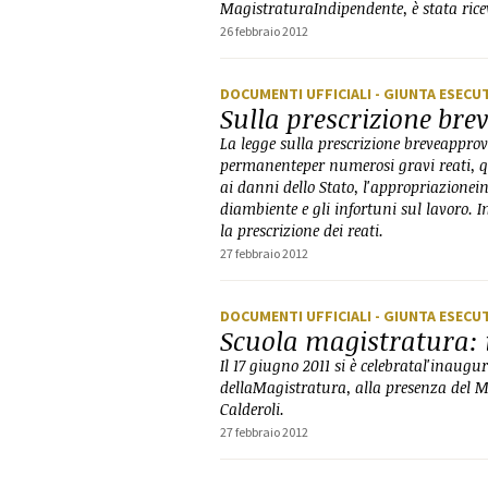
MagistraturaIndipendente, è stata ricev
26 febbraio 2012
DOCUMENTI UFFICIALI
- GIUNTA ESECU
Sulla prescrizione bre
La legge sulla prescrizione breveappro
permanenteper numerosi gravi reati, qual
ai danni dello Stato, l'appropriazioneind
diambiente e gli infortuni sul lavoro. In
la prescrizione dei reati.
27 febbraio 2012
DOCUMENTI UFFICIALI
- GIUNTA ESECU
Scuola magistratura:
Il 17 giugno 2011 si è celebratal'inaug
dellaMagistratura, alla presenza del Mi
Calderoli.
27 febbraio 2012