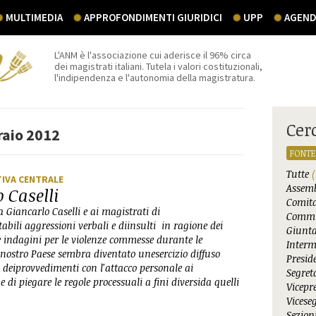
MULTIMEDIA
APPROFONDIMENTI GIURIDICI
UPP
AGEND
L'ANM è l'associazione cui aderisce il 96% circa
dei magistrati italiani. Tutela i valori costituzionali,
l'indipendenza e l'autonomia della magistratura.
Cer
raio 2012
FONTE
Tutte
(
TIVA CENTRALE
Assemb
 Caselli
Comita
Giancarlo Caselli e ai magistrati di
Commi
abili aggressioni verbali e diinsulti in ragione dei
Giunta
e indagini per le violenze commesse durante le
Interm
nostro Paese sembra diventato unesercizio diffuso
Presid
a deiprovvedimenti con l'attacco personale ai
Segret
 di piegare le regole processuali a fini diversida quelli
Vicepr
Vicese
Sezioni