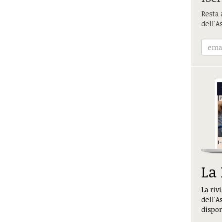
Resta 
dell'A
La
La riv
dell'A
dispon