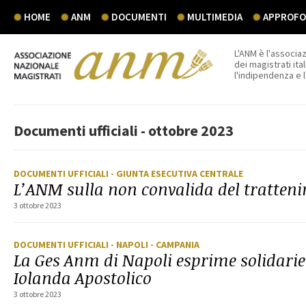
HOME
ANM
DOCUMENTI
MULTIMEDIA
APPROFON
L'ANM è l'associaz
dei magistrati ital
l'indipendenza e 
Documenti ufficiali - ottobre 2023
DOCUMENTI UFFICIALI
- GIUNTA ESECUTIVA CENTRALE
L’ANM sulla non convalida del tratten
3 ottobre 2023
DOCUMENTI UFFICIALI
- NAPOLI
- CAMPANIA
La Ges Anm di Napoli esprime solidariet
Iolanda Apostolico
3 ottobre 2023