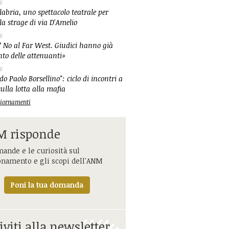
6
abria, uno spettacolo teatrale per
la strage di via D'Amelio
6
 No al Far West. Giudici hanno già
nto delle attenuanti»
6
o Paolo Borsellino": ciclo di incontri a
ulla lotta alla mafia
ggiornamenti
 risponde
ande e le curiosità sul
onamento e gli scopi dell'ANM
Poni la tua domanda
iviti alla newsletter