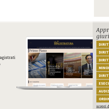
Appr
giur
DIRI
DIRIT
agistrati
DIRIT
e
MINOR
DIRI
ESEC
AUDI
ORDI
scopri d