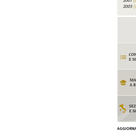
2007
(
2003
(
AGGIORN