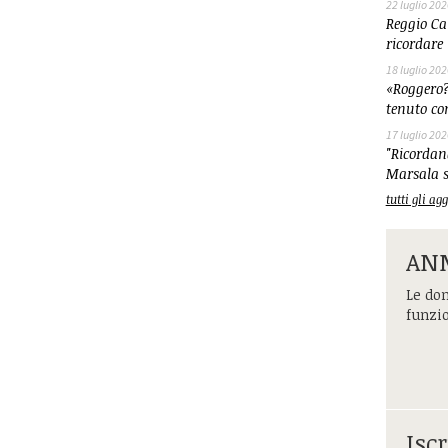
22 luglio 202
Reggio Cal
ricordare 
18 luglio 202
«Roggero?
tenuto co
17 luglio 202
"Ricordand
Marsala s
tutti gli a
ANM
Le dom
funzi
Iscr