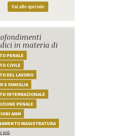
Vai allo speciale
ofondimenti
idici in materia di
TTO PENALE
TO CIVILE
TO DEL LAVORO
I E FAMIGLIA
TTO INTERNAZIONALE
UZIONE PENALE
ZIONI ANM
NAMENTO MAGISTRATURA
i più