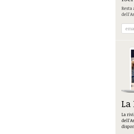
Resta 
dell'A
La
La riv
dell'A
dispon