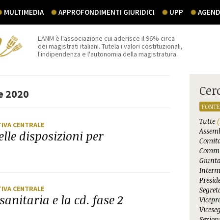
MULTIMEDIA
APPROFONDIMENTI GIURIDICI
UPP
AGEND
L'ANM è l'associazione cui aderisce il 96% circa
dei magistrati italiani. Tutela i valori costituzionali,
l'indipendenza e l'autonomia della magistratura.
Cer
le 2020
FONTE
Tutte
(
TIVA CENTRALE
Assemb
lle disposizioni per
Comita
Commi
Giunta
Interm
Presid
TIVA CENTRALE
Segret
anitaria e la cd. fase 2
Vicepr
Vicese
Sezioni