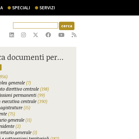
A
SPECIALI
SERVIZI
ca documenti per...
956)
lea generale
(7)
to direttivo centrale
(198)
ssioni permanenti
(99)
 esecutiva centrale
(390)
agistrature
(15)
ente
(75)
ario generale
(11)
esidente
(2)
gretario generale
(1)
 e sottosezioni territoriali
(182)