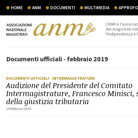
HOME
ANM
DOCUMENTI
MULTIMEDIA
APPROFON
L'ANM è l'associaz
dei magistrati ital
l'indipendenza e 
Documenti ufficiali - febbraio 2019
DOCUMENTI UFFICIALI
- INTERMAGISTRATURE
Audizione del Presidente del Comitato
Intermagistrature, Francesco Minisci, 
della giustizia tributaria
19 febbraio 2019