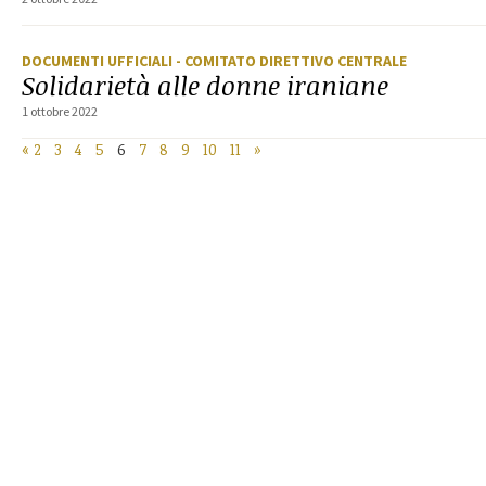
DOCUMENTI UFFICIALI
- COMITATO DIRETTIVO CENTRALE
Solidarietà alle donne iraniane
1 ottobre 2022
«
2
3
4
5
6
7
8
9
10
11
»