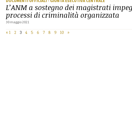
DOCUMENTI UFFICIALI
- GIUNTA ESECUTIVA CENTRALE
L’ANM a sostegno dei magistrati impeg
processi di criminalità organizzata
30 maggio 2021
«
1
2
3
4
5
6
7
8
9
10
»