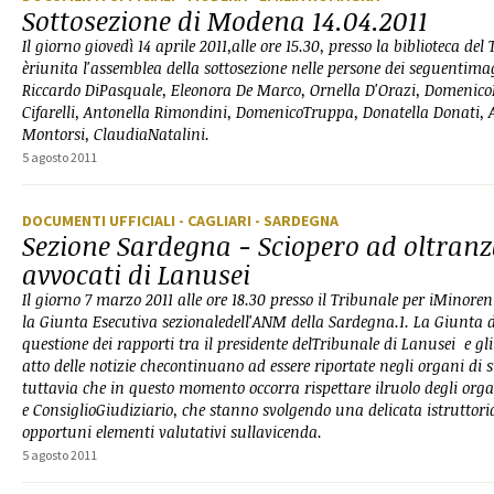
Sottosezione di Modena 14.04.2011
Il giorno giovedì 14 aprile 2011,alle ore 15.30, presso la biblioteca del 
èriunita l'assemblea della sottosezione nelle persone dei seguentimag
Riccardo DiPasquale, Eleonora De Marco, Ornella D'Orazi, Domenico
Cifarelli, Antonella Rimondini, DomenicoTruppa, Donatella Donati, A
Montorsi, ClaudiaNatalini.
5 agosto 2011
DOCUMENTI UFFICIALI
- CAGLIARI
- SARDEGNA
Sezione Sardegna - Sciopero ad oltranz
avvocati di Lanusei
Il giorno 7 marzo 2011 alle ore 18.30 presso il Tribunale per iMinorenn
la Giunta Esecutiva sezionaledell'ANM della Sardegna.1. La Giunta di
questione dei rapporti tra il presidente delTribunale di Lanusei e gl
atto delle notizie checontinuano ad essere riportate negli organi di 
tuttavia che in questo momento occorra rispettare ilruolo degli org
e ConsiglioGiudiziario, che stanno svolgendo una delicata istruttoria
opportuni elementi valutativi sullavicenda.
5 agosto 2011