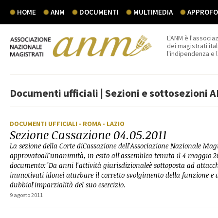
HOME
ANM
DOCUMENTI
MULTIMEDIA
APPROFON
L'ANM è l'associaz
dei magistrati ital
l'indipendenza e 
Documenti ufficiali | Sezioni e sottosezioni 
DOCUMENTI UFFICIALI
- ROMA
- LAZIO
Sezione Cassazione 04.05.2011
La sezione della Corte diCassazione dell'Associazione Nazionale Mag
approvatoall'unanimità, in esito all'assemblea tenuta il 4 maggio 20
documento:"Da anni l'attività giurisdizionaleè sottoposta ad attacchi
immotivati idonei aturbare il corretto svolgimento della funzione e 
dubbiol'imparzialità del suo esercizio.
9 agosto 2011