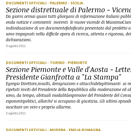
DOCUMENTI UFFICIALI
- PALERMO
- SICILIA
Sezione distrettuale di Palermo - Vice
Da giorni ormai quasi tutti gliorgani di informazione italiani pub
onda notizie e commenti inerenti le nuove vicende di MassimoCianc
individuazione di un documentofalsificato presentato dal predetto a
sono impegnati nella difficile opera di ricerca, attenta e rigorosa, dei
dichiarazioni.
9 agosto 2011
DOCUMENTI UFFICIALI
- TORINO
- PIEMONTE
Sezione Piemonte e Valle d'Aosta - Lette
Presidente Gianfrotta a "La Stampa"
Egregio Direttore,insulti, denigrazioni e attacchidelegittimanti ai 
ripetuti inviti del Presidente della Repubblica alla moderazione ed alr
sono, da tempo, abituali modalitàespressive del Presidente del Consigl
esponentipolitici, allorché si occupano di giustizia. Gli ultimi episod
suscitare un vero e proprio allarme.
5 agosto 2011
DOCUMENTI UFFICIALI
- MODENA
- EMILIA ROMAGNA